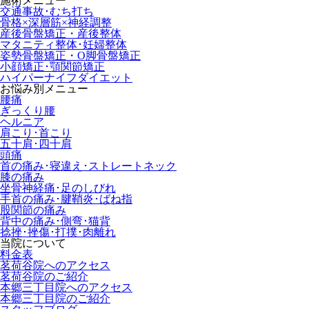
施術メニュー
交通事故･むち打ち
骨格×深層筋×神経調整
産後骨盤矯正・産後整体
マタニティ整体･妊婦整体
姿勢骨盤矯正・O脚骨盤矯正
小顔矯正･顎関節矯正
ハイパーナイフダイエット
お悩み別メニュー
腰痛
ぎっくり腰
ヘルニア
肩こり･首こり
五十肩･四十肩
頭痛
首の痛み･寝違え･ストレートネック
膝の痛み
坐骨神経痛･足のしびれ
手首の痛み･腱鞘炎･ばね指
股関節の痛み
背中の痛み･側弯･猫背
捻挫･挫傷･打撲･肉離れ
当院について
料金表
茗荷谷院へのアクセス
茗荷谷院のご紹介
本郷三丁目院へのアクセス
本郷三丁目院のご紹介