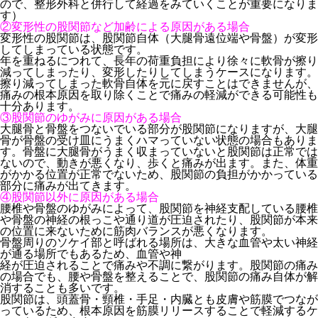
ので、整形外科と併行して経過をみていくことが重要になりま
す）
②変形性の股関節など加齢による原因がある場合
変形性の股関節は、股関節自体（大腿骨遠位端や骨盤）が変形
してしまっている状態です。
年を重ねるにつれて、長年の荷重負担により徐々に軟骨が擦り
減ってしまったり、変形したりしてしまうケースになります。
擦り減ってしまった軟骨自体を元に戻すことはできませんが、
痛みの根本原因を取り除くことで痛みの軽減ができる可能性も
十分あります。
③股関節のゆがみに原因がある場合
大腿骨と骨盤をつないでいる部分が股関節になりますが、大腿
骨が骨盤の受け皿にうまくハマっていない状態の場合もありま
す。骨盤に大腿骨がうまく収まっていないと股関節は正常では
ないので、動きが悪くなり、歩くと痛みが出ます。また、体重
がかかる位置が正常でないため、股関節の負担がかかっている
部分に痛みが出てきます。
④股関節以外に原因がある場合
腰椎や骨盤のゆがみによって、股関節を神経支配している腰椎
や骨盤の神経の根っこや通り道が圧迫されたり、股関節が本来
の位置に来ないために筋肉バランスが悪くなります。
骨盤周りのソケイ部と呼ばれる場所は、大きな血管や太い神経
が通る場所でもあるため、血管や神
経が圧迫されることで痛みや不調に繋がります。股関節の痛み
の場合でも、腰や骨盤を整えることで、股関節の痛み自体が解
消することも多いです。
股関節は、頭蓋骨・頸椎・手足・内臓とも皮膚や筋膜でつなが
っているため、根本原因を筋膜リリースすることで軽減するケ