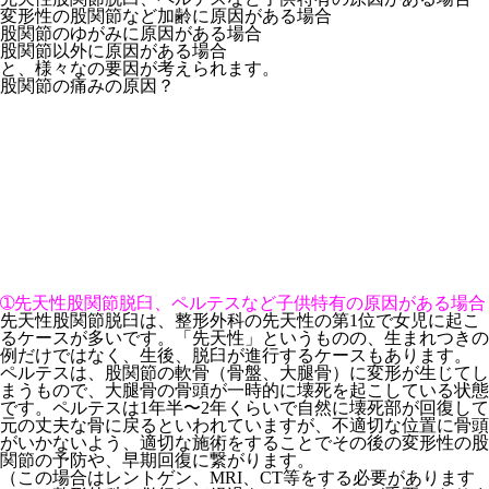
変形性の股関節など加齢に原因がある場合
股関節のゆがみに原因がある場合
股関節以外に原因がある場合
と、様々なの要因が考えられます。
股関節の痛みの原因？
➀先天性股関節脱臼、ペルテスなど子供特有の原因がある場合
先天性股関節脱臼は、整形外科の先天性の第1位で女児に起こ
るケースが多いです。「先天性」というものの、生まれつきの
例だけではなく、生後、脱臼が進行するケースもあります。
ペルテスは、股関節の軟骨（骨盤、大腿骨）に変形が生じてし
まうもので、大腿骨の骨頭が一時的に壊死を起こしている状態
です。ペルテスは1年半〜2年くらいで自然に壊死部が回復して
元の丈夫な骨に戻るといわれていますが、不適切な位置に骨頭
がいかないよう、適切な施術をすることでその後の変形性の股
関節の予防や、早期回復に繋がります。
（この場合はレントゲン、MRI、CT等をする必要があります