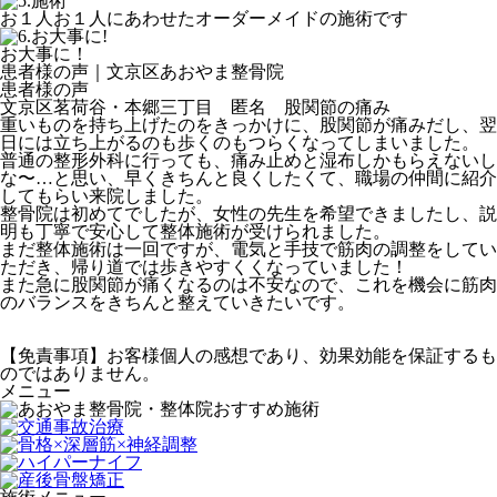
お１人お１人にあわせたオーダーメイドの施術です
お大事に！
患者様の声｜文京区あおやま整骨院
患者様の声
文京区茗荷谷・本郷三丁目 匿名 股関節の痛み
重いものを持ち上げたのをきっかけに、股関節が痛みだし、翌
日には立ち上がるのも歩くのもつらくなってしまいました。
普通の整形外科に行っても、痛み止めと湿布しかもらえないし
な〜…と思い、早くきちんと良くしたくて、職場の仲間に紹介
してもらい来院しました。
整骨院は初めてでしたが、女性の先生を希望できましたし、説
明も丁寧で安心して整体施術が受けられました。
まだ整体施術は一回ですが、電気と手技で筋肉の調整をしてい
ただき、帰り道では歩きやすくくなっていました！
また急に股関節が痛くなるのは不安なので、これを機会に筋肉
のバランスをきちんと整えていきたいです。
【免責事項】お客様個人の感想であり、効果効能を保証するも
のではありません。
メニュー