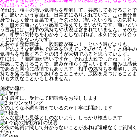
あおやま整骨院が「股関節の痛み」の原因を見つけるよりも大
切に思っていること
それは、相手の痛い気持ちを理解して、共感してあげることで
す。痛いという言葉は、日常的にありふれていて、また自分自
身でもよく使う言葉です。そのため、痛いという相手の気持ち
を、自分の痛いという感覚で考えてしまいがちです。痛いとい
う言葉には、相手の気持ちや状況は含まれていません。そのた
め、相手の気持ちをわかろうとしなければ、永久に分かり合う
ことはできないんです。
あおやま整骨院は、「股関節が痛い！」という叫びよりも、
「どのような気持ちで痛みを訴えているのだろう？」と相手の
気持ちを想像することのほうが大切であると思っています。
中には、「股関節が痛いですか。それは大変でしたね。」と、
共感してあげることで、痛みが和らぐ方もいます。痛みは感覚
であると同時に感情でもあります。相手の気持ちを理解し、気
持ちを落ち着かせてあげることこそが、原因を見つけることよ
りも大切なことかもしれません。
施術の流れ
まず最初に、受付にて問診票をお渡しします
どのような不調を抱えているのか丁寧に問診します
どんな症状も見落としのないよう、しっかり検査します
今後の施術に関して分からないことがあれば遠慮なくご質問く
ださい